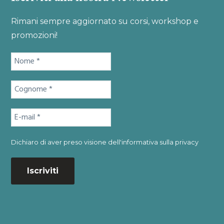
06-06 La Mascheratura
Rimani sempre aggiornato su corsi, workshop e
07-04 I Medium acquarellabili
promozioni!
06-07 Paesaggio notturno con Mascheratura ed
effetti
Dichiaro di aver preso visione dell'
informativa sulla privacy