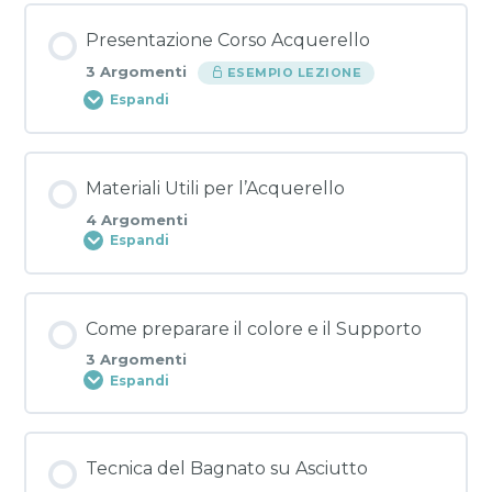
Presentazione Corso Acquerello
3 Argomenti
ESEMPIO LEZIONE
Espandi
Contenuto Lezione
Materiali Utili per l’Acquerello
0% COMPLETATO
0/3 Steps
4 Argomenti
Espandi
00-01 Presentazione corso
Contenuto Lezione
Come preparare il colore e il Supporto
0% COMPLETATO
0/4 Steps
00-02 Le Caratteristiche dell’Acquarello
3 Argomenti
Espandi
01-01 Come scegliere l’Acquarello
00-03 Storia dell’Acquerello
Contenuto Lezione
Tecnica del Bagnato su Asciutto
0% COMPLETATO
0/3 Steps