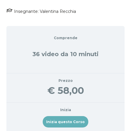
t
Insegnante: Valentina Recchia
i
o
n
Comprende
36 video da 10 minuti
Prezzo
€ 58,00
Inizia
Inizia questo Corso