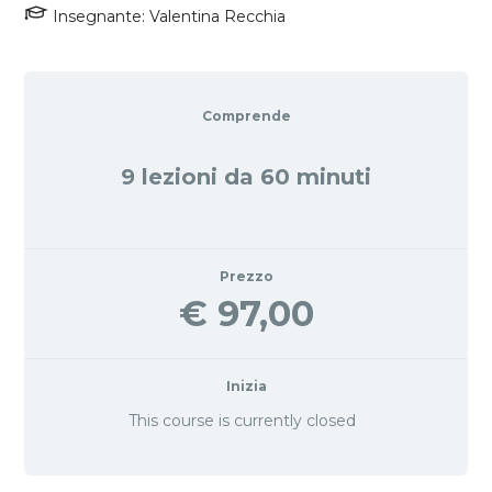
Insegnante: Valentina Recchia
t
i
o
n
Comprende
9 lezioni da 60 minuti
Prezzo
€ 97,00
Inizia
This course is currently closed